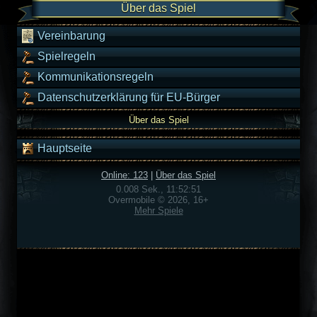
Über das Spiel
Vereinbarung
Spielregeln
Kommunikationsregeln
Datenschutzerklärung für EU-Bürger
Über das Spiel
Hauptseite
Online: 123
|
Über das Spiel
0.008 Sek., 11:52:51
Overmobile © 2026, 16+
Mehr Spiele