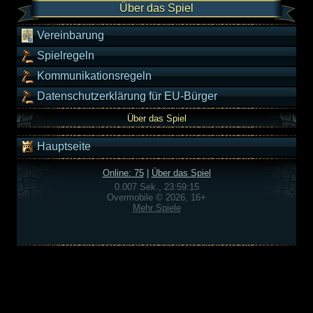
Über das Spiel
Vereinbarung
Spielregeln
Kommunikationsregeln
Datenschutzerklärung für EU-Bürger
Über das Spiel
Hauptseite
Online: 75
|
Über das Spiel
0.007 Sek., 23:59:15
Overmobile © 2026, 16+
Mehr Spiele