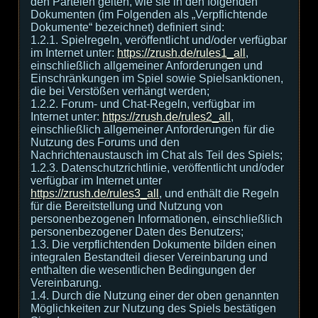
den Parteien gelten, wie sie in den folgenden
Dokumenten (im Folgenden als „Verpflichtende
Dokumente“ bezeichnet) definiert sind:
1.2.1. Spielregeln, veröffentlicht und/oder verfügbar
im Internet unter:
https://zrush.de/rules1_all
,
einschließlich allgemeiner Anforderungen und
Einschränkungen im Spiel sowie Spielsanktionen,
die bei Verstößen verhängt werden;
1.2.2. Forum- und Chat-Regeln, verfügbar im
Internet unter:
https://zrush.de/rules2_all
,
einschließlich allgemeiner Anforderungen für die
Nutzung des Forums und den
Nachrichtenaustausch im Chat als Teil des Spiels;
1.2.3. Datenschutzrichtlinie, veröffentlicht und/oder
verfügbar im Internet unter
https://zrush.de/rules3_all
, und enthält die Regeln
für die Bereitstellung und Nutzung von
personenbezogenen Informationen, einschließlich
personenbezogener Daten des Benutzers;
1.3. Die verpflichtenden Dokumente bilden einen
integralen Bestandteil dieser Vereinbarung und
enthalten die wesentlichen Bedingungen der
Vereinbarung.
1.4. Durch die Nutzung einer der oben genannten
Möglichkeiten zur Nutzung des Spiels bestätigen