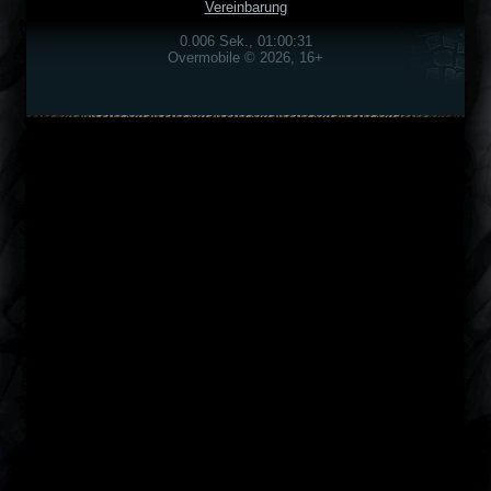
Vereinbarung
0.006 Sek., 01:00:31
Overmobile © 2026, 16+