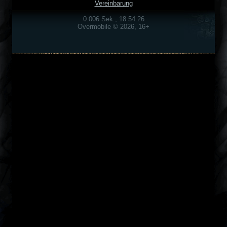
Vereinbarung
0.006 Sek., 18:54:26
Overmobile © 2026, 16+