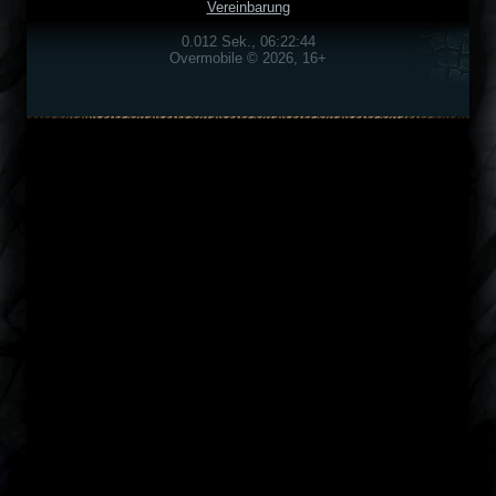
Vereinbarung
0.012 Sek., 06:22:44
Overmobile © 2026, 16+