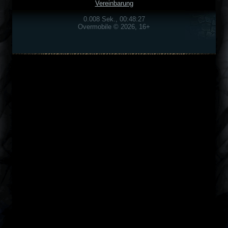
Vereinbarung
0.008 Sek., 00:48:27
Overmobile © 2026, 16+