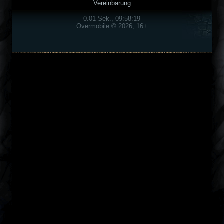
Vereinbarung
0.01 Sek., 09:58:19
Overmobile © 2026, 16+