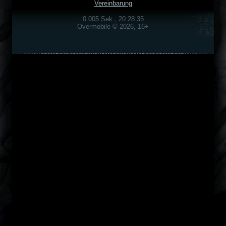
Vereinbarung
0.005 Sek., 20:28:35
Overmobile © 2026, 16+